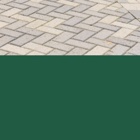
Over Poeijers
Poeijers
zet zich in voor maatschappelijk en
milieuvriendelijke investerings- en ontwikkelingsinitiatieven.
Haar doelstelling is om met investeringen zorg te dragen
voor een meer sociale en duurzame samenleving.